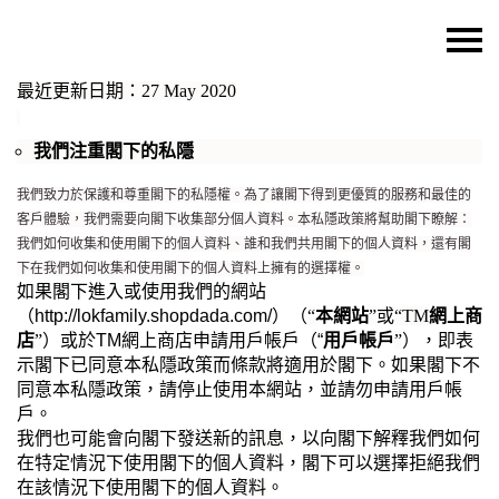
主頁
最近更新日期：
27 May 2020
關於我們
我們注重閣下的私隱
特價貨品
我們致力於保護和尊重閣下的私隱權。為了讓閣下得到更優質的服務和最佳的
貨品分類
客戶體驗，我們需要向閣下收集部分個人資料。本私隱政策將幫助閣下瞭解：
我們如何收集和使用閣下的個人資料、誰和我們共用閣下的個人資料，還有閣
商店資訊
下在我們如何收集和使用閣下的個人資料上擁有的選擇權。
如果閣下進入或使用我們的網站
購物車
（
http://lokfamily.shopdada.com/）（
“
本網站
”
或
“TM
網上商
店
”
）
或於TM網上商店
申請用戶帳戶（
“
用戶帳戶
”
），即表
用戶
示閣下已同意本私隱政策而條款將適用於閣下。如果閣下不
聯絡我們
同意本私隱政策，請停止使用
本
網站，並請勿申請用戶帳
戶。
貨幣
我們也可能會向閣下發送新的
訊息
，以向閣下解釋我們如何
在特定情況下使用閣下的個人資
料
，閣下可以選擇拒絕我們
語言
在該情況下使用閣下的個人資
料
。