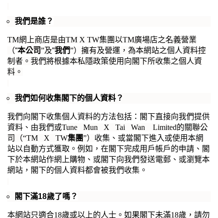
我們是誰？
TM網上商店是由TM X TW集團以TM廣場店之名義營業
（
“
本公司
”及
“
我們
”）擁有及營運，為本網站之
個
人
資
料
控
制者。我們將根據本私隱政策使用向閣下所收集之個人資
料
。
我們如何收集閣下的個人資料？
我們向閣下收集個人資料的方法包括：閣下直接向我們提供
資料、由我們
或
Tune Mun X Tai Wan Limited
的
關聯公
司
（“TM X TW
集團
”）
收集、或當閣下進入或使用本網
站以自動方式獲取。例如，在閣下完成
用戶帳戶的申請
、閣
下於本網站作網上購物、或閣下向我們發送電郵、或瀏覽本
網站，閣下的個人資料都會被我們收集。
閣下滿
18
歲了嗎？
本
網站只適合
18
歲或以上的人士。如果閣下未滿
18
歲，請
勿