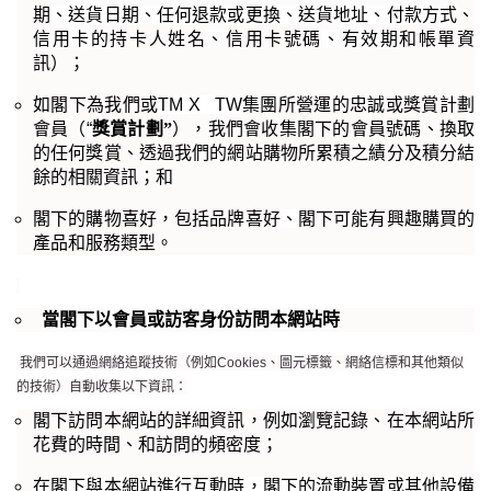
期
、送貨日期、任何退款或更換、送貨地址、付款方式
、
信用卡
的
持卡人姓名
、
信用卡號碼
、
有效
期
和帳單資
訊）；
如閣下為我們或
TM X TW
集團
所營運的忠誠或獎賞計劃
會員（
“
獎賞計劃”
），我們會收集閣下的會員號碼、換取
的任何獎賞、透過我們的網站購物所累積之
績分及積分結
餘
的相關資訊；和
閣下的購物喜好，包括品牌喜好
、
閣下可能有興趣購買的
產品和服務類型。
當閣下以會員或訪客身份訪問本網站時
我們可以通過網絡追蹤技術（例如Cookies、圖元標籤、網絡信標和其他類似
的技術）自動收集以下資訊：
閣下訪問本網站的詳細資訊，例如瀏覽記錄、在本網站所
花費的時間、和訪問的頻密度；
在閣下與本網站進行互動時，閣下的流動裝置或其他設備