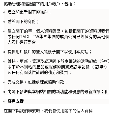
協助管理和維護閣下的
用戶
帳戶，包括：
建立和更新閣下的帳戶；
驗證閣下的身份；
建立閣下的單一個人資
料
簡歷，包括把閣下的資料與我們
或任何
TM X TW
集團
集團的成員公司已經擁有的其他個
人資
料
進行整合；
提供用戶帳戶的登入帳號予閣下以使用本網站；
維持、更新、管理及處理閣下於本網站的活動記錄（包括
閣下於本網站的產品或服務的購買或訂單記錄
（
“
訂單
”
）
及任何
有關獎賞計劃的積分和獎賞；
完成交易，包括處理或協助付款；
向閣下發送與本網站相關的新功能和優惠的最新資訊；和
客戶支援
在閣下與我們聯繫時，我們會使用閣下的個人資
料