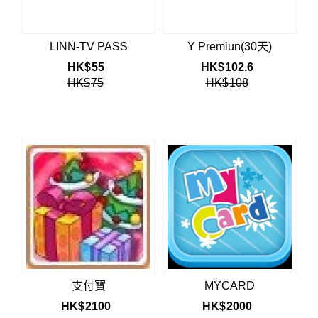
LINN-TV PASS
Y Premiun(30天)
HK$
55
HK$
102.6
HK$
75
HK$
108
支付寶
MYCARD
HK$
2100
HK$
2000