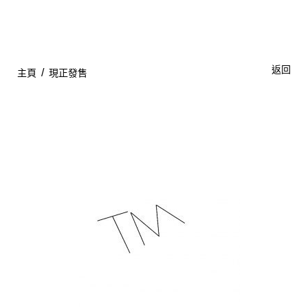
主頁
返回
/
主頁
現正發售
關於我們
特價貨品
貨品分類
商店資訊
購物車
用戶
聯絡我們
貨幣
語言