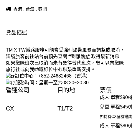
香港 , 台灣 , 泰國
貨品描述
TM X TW鐵路服務可能會受強烈熱帶風暴而調整或取消，
建議旅客前往站台前預先查閱
#到離動態
取得最新消息
如果您嘅班次已取消而未有獲得替代班次，您可以向您嘅
旅行社或向我哋嘅訂位中心聯繫重新安排。
訂位中心：+852-24682468（香港）
服務時間：星期一至六08:30~20:30
營運公司
目的地
票價
成人:單程$90/
兒童:單程$45/
CX
T1/T2
如持有CX登機證成
成人:單程$80/