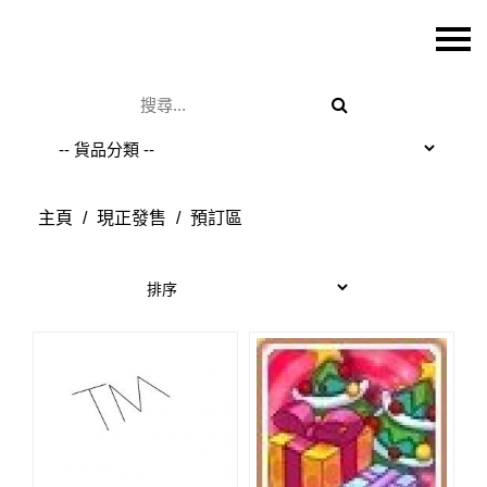
主頁
關於我們
特價貨品
貨品分類
主頁
/
現正發售
/
預訂區
商店資訊
購物車
用戶
聯絡我們
貨幣
語言